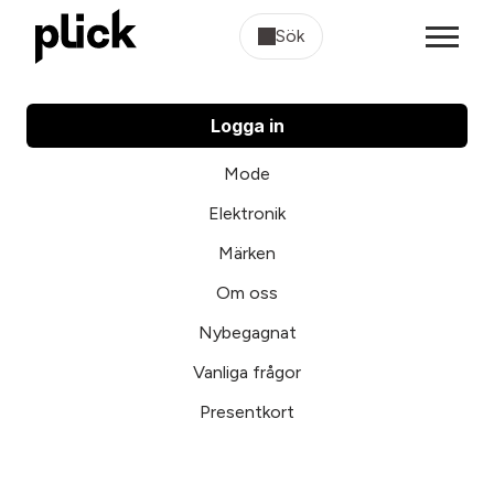
Sök
Logga in
Mode
Elektronik
Märken
Om oss
Nybegagnat
Vanliga frågor
Presentkort