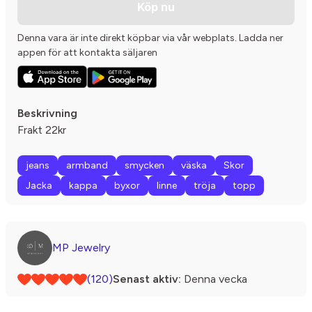
Köp nu
Denna vara är inte direkt köpbar via vår webplats. Ladda ner
appen för att kontakta säljaren
Beskrivning
Frakt 22kr
jeans
armband
smycken
väska
Skor
Jacka
kappa
byxor
linne
tröja
topp
MP Jewelry
(120)
Senast aktiv:
Denna vecka