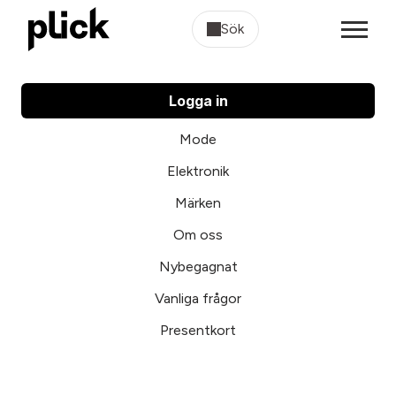
Sök
Logga in
Mode
Elektronik
Märken
Om oss
Nybegagnat
Vanliga frågor
Presentkort