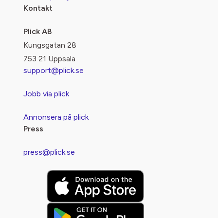
Kontakt
Plick AB
Kungsgatan 28
753 21 Uppsala
support@plick.se
Jobb via plick
Annonsera på plick
Press
press@plick.se