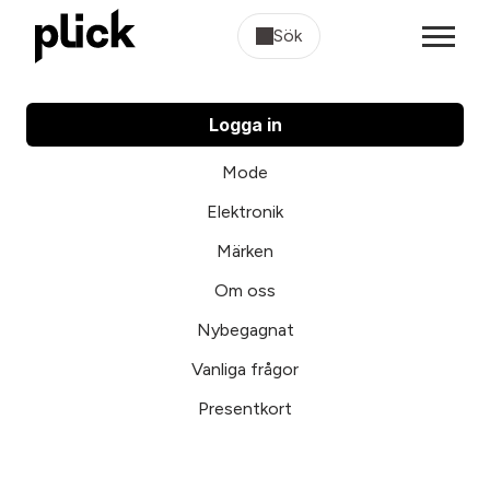
Sök
Logga in
Mode
Elektronik
Märken
Om oss
Nybegagnat
Vanliga frågor
Presentkort