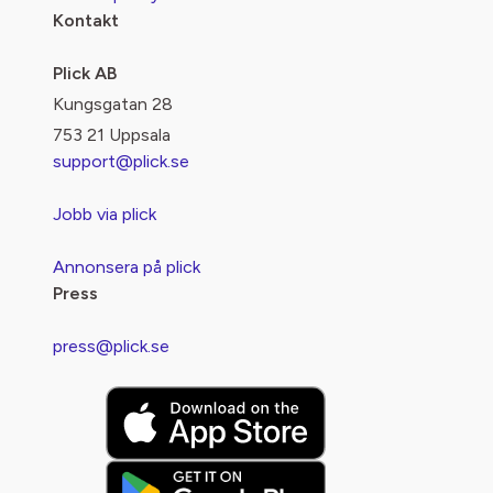
Kontakt
Plick AB
Kungsgatan 28
753 21 Uppsala
support@plick.se
Jobb via plick
Annonsera på plick
Press
press@plick.se