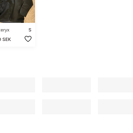
teryx
S
0 SEK