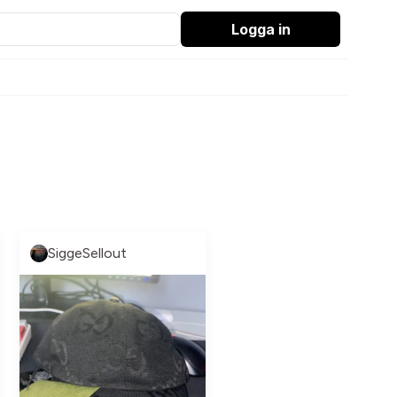
Logga in
SiggeSellout