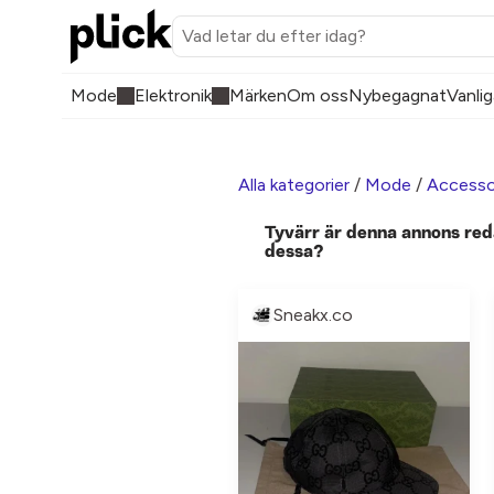
Mode
Elektronik
Märken
Om oss
Nybegagnat
Vanlig
Alla kategorier
/
Mode
/
Accesso
Tyvärr är denna annons red
dessa?
Sneakx.co