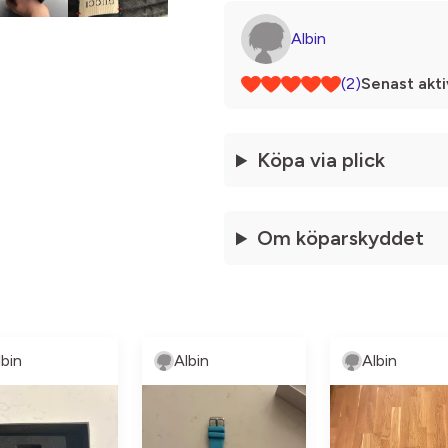
Albin
(2)
Senast akti
Köpa via plick
Om köparskyddet
lbin
Albin
Albin