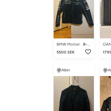
BMW Motorrad
8-10
GA
5500 SEK
179
Albin
A