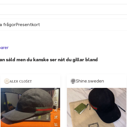
a frågor
Presentkort
arer
an såld men du kanske ser nåt du gillar bland
ᴀʟᴇx ᴄʟᴏꜱᴇᴛ
Shine.sweden