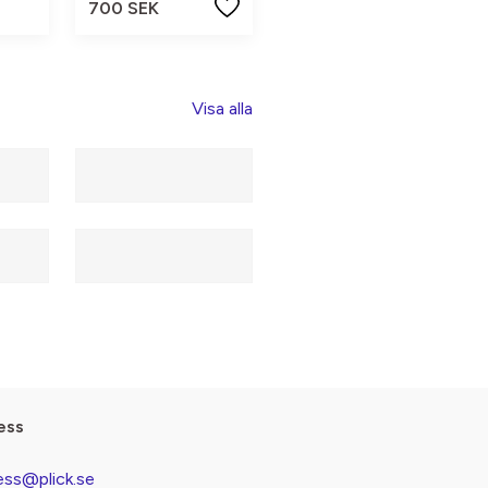
700 SEK
Visa alla
ess
ess@plick.se