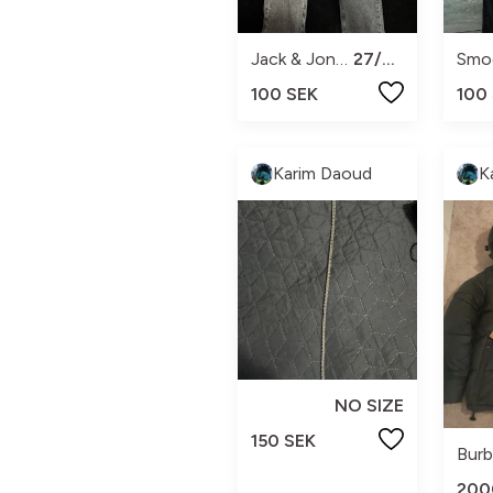
Jack & Jones
27/30
Smo
100 SEK
100
Karim Daoud
K
NO SIZE
150 SEK
Burb
200