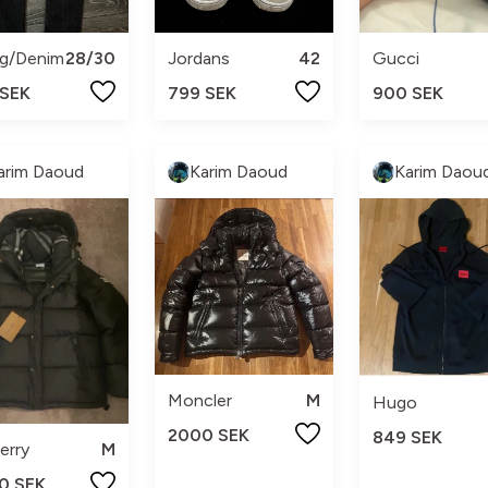
g/Denim
28/30
Jordans
42
Gucci
 SEK
799 SEK
900 SEK
arim Daoud
Karim Daoud
Karim Daou
Moncler
M
Hugo
2000 SEK
849 SEK
erry
M
0 SEK