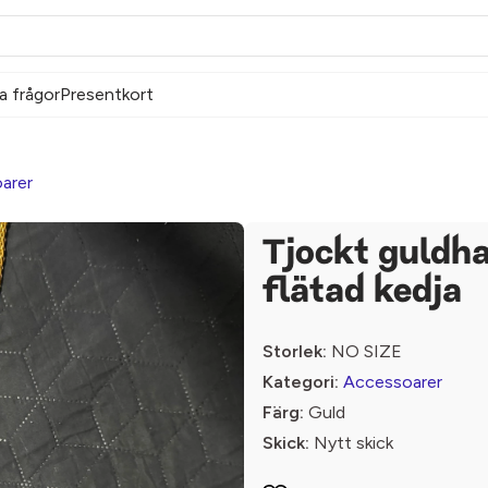
a frågor
Presentkort
arer
Tjockt guldh
flätad kedja
Storlek:
NO SIZE
Kategori:
Accessoarer
Färg:
Guld
Skick:
Nytt skick