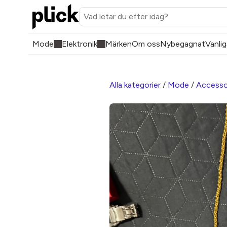
Mode
Elektronik
Märken
Om oss
Nybegagnat
Vanlig
Alla kategorier
/
Mode
/
Accesso