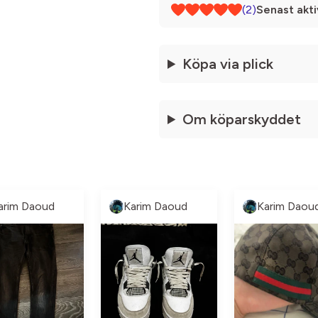
(2)
Senast akti
Köpa via plick
Om köparskyddet
arim Daoud
Karim Daoud
Karim Daou