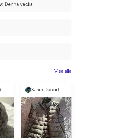
v:
Denna vecka
Visa alla
d
Karim Daoud