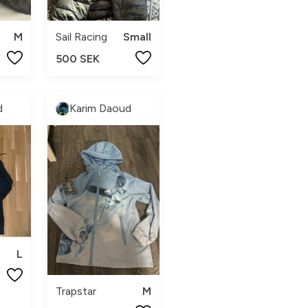
M
Sail Racing
Small
500 SEK
d
Karim Daoud
L
Trapstar
M