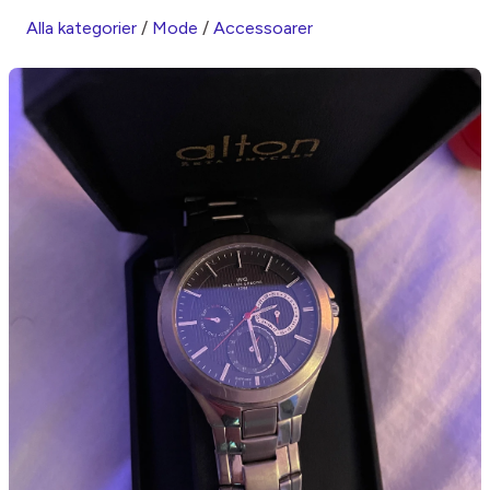
Alla kategorier
/
Mode
/
Accessoarer