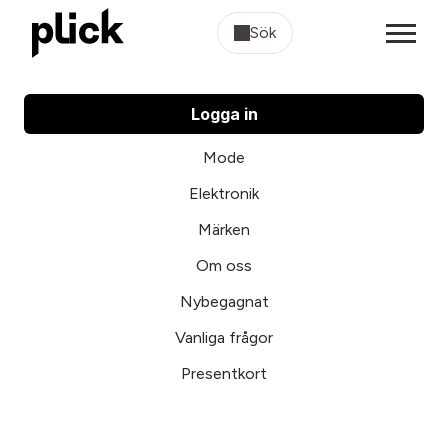
Sök
Logga in
Mode
Elektronik
Märken
Om oss
Nybegagnat
Vanliga frågor
Presentkort