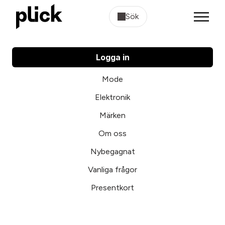
Sök
Logga in
Mode
Elektronik
Märken
Om oss
Nybegagnat
Vanliga frågor
Presentkort