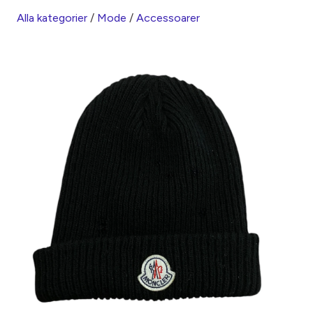
Alla kategorier
/
Mode
/
Accessoarer