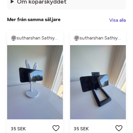
Om köparskyddet
Visa alla
Mer från samma säljare
sutharshan Sathiyaseelan
sutharshan Sathiyaseelan
35 SEK
35 SEK