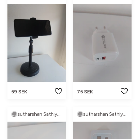
59 SEK
75 SEK
sutharshan Sathiyaseelan
sutharshan Sathiyaseelan