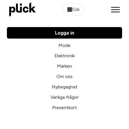
Sök
Logga in
Mode
Elektronik
Märken
Om oss
Nybegagnat
Vanliga frågor
Presentkort