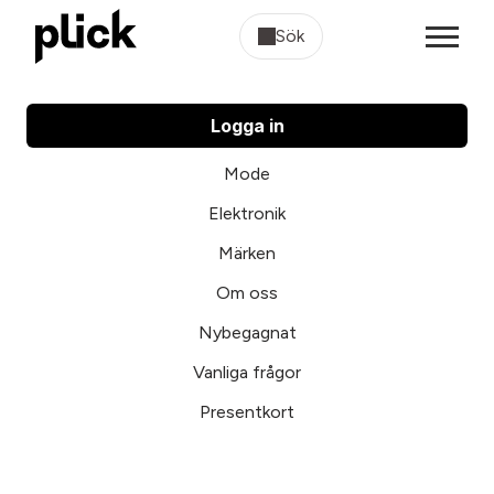
Sök
Logga in
Mode
Elektronik
Märken
Om oss
Nybegagnat
Vanliga frågor
Presentkort