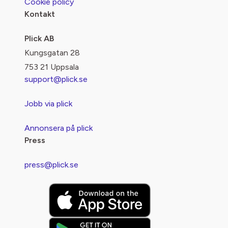
Cookie policy
Kontakt
Plick AB
Kungsgatan 28
753 21 Uppsala
support@plick.se
Jobb via plick
Annonsera på plick
Press
press@plick.se