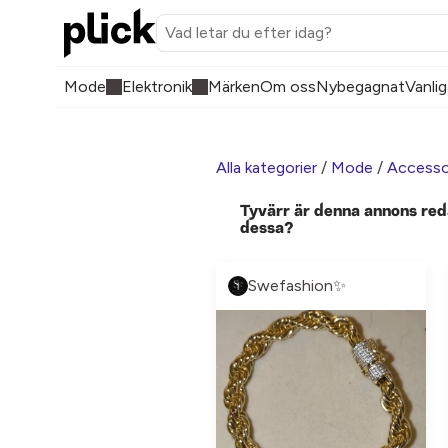
Mode
Elektronik
Märken
Om oss
Nybegagnat
Vanlig
Alla kategorier
/
Mode
/
Accesso
Tyvärr är denna annons red
dessa?
Swefashion✨