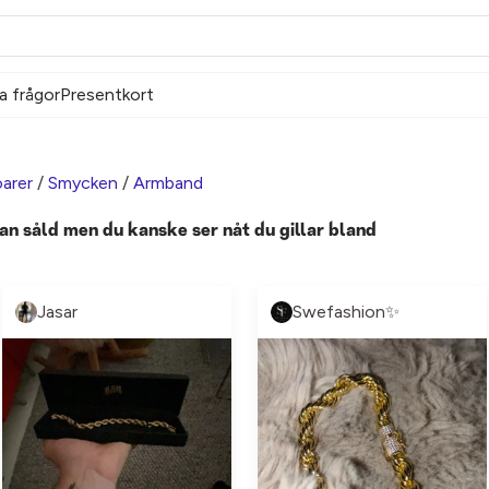
a frågor
Presentkort
arer
/
Smycken
/
Armband
an såld men du kanske ser nåt du gillar bland
Jasar
Swefashion✨