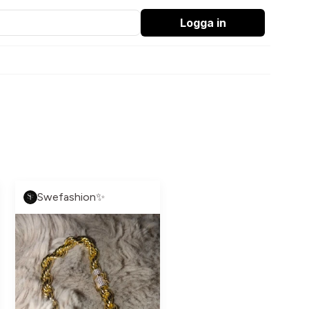
Logga in
Swefashion✨