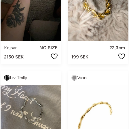
Kejsar
NO SIZE
22,3cm
2150 SEK
199 SEK
Liv Thilly
Vion