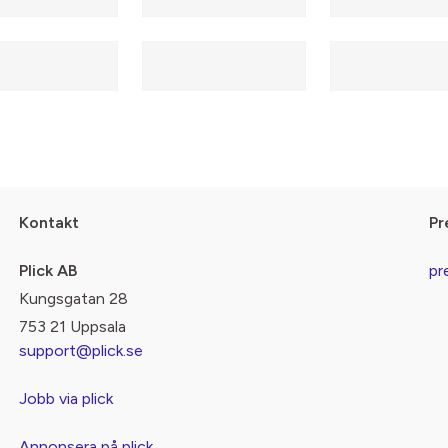
Kontakt
Pr
Plick AB
pr
Kungsgatan 28
753 21 Uppsala
support@plick.se
Jobb via plick
Annonsera på plick