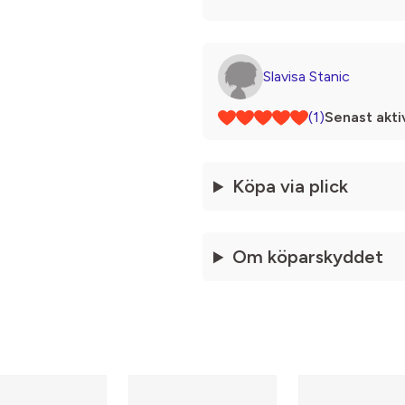
Slavisa Stanic
(1)
Senast akti
Köpa via plick
Om köparskyddet