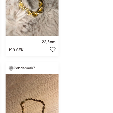
22,3cm
199 SEK
Pandamark7