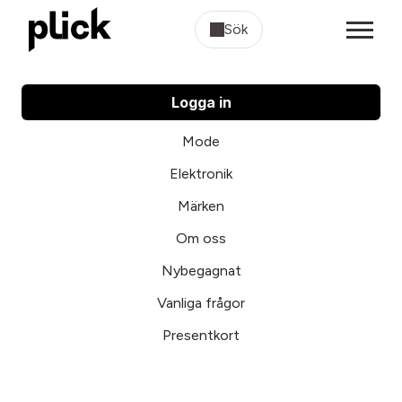
Sök
Logga in
Mode
Elektronik
Märken
Om oss
Nybegagnat
Vanliga frågor
Presentkort