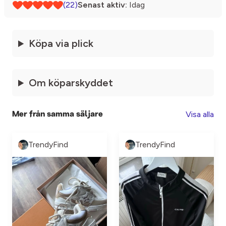
(22)
Senast aktiv:
Idag
Köpa via plick
Om köparskyddet
Visa alla
Mer från samma säljare
TrendyFind
TrendyFind