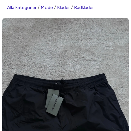
Alla kategorier
/
Mode
/
Kläder
/
Badkläder