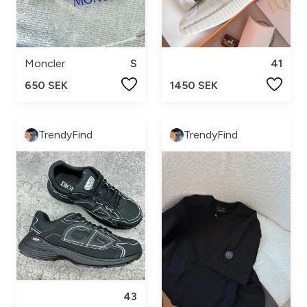
Moncler
S
41
650 SEK
1450 SEK
TrendyFind
TrendyFind
43