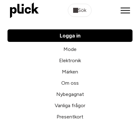
Sök
Logga in
Mode
Elektronik
Märken
Om oss
Nybegagnat
Vanliga frågor
Presentkort