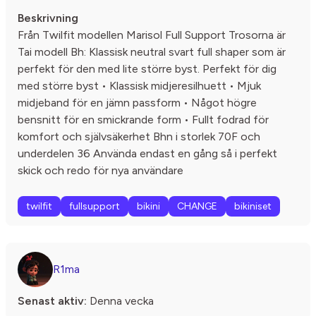
Beskrivning
Från Twilfit modellen Marisol Full Support Trosorna är
Tai modell Bh: Klassisk neutral svart full shaper som är
perfekt för den med lite större byst. Perfekt för dig
med större byst • Klassisk midjeresilhuett • Mjuk
midjeband för en jämn passform • Något högre
bensnitt för en smickrande form • Fullt fodrad för
komfort och självsäkerhet Bhn i storlek 70F och
underdelen 36 Använda endast en gång så i perfekt
skick och redo för nya användare
twilfit
fullsupport
bikini
CHANGE
bikiniset
R1ma
Senast aktiv:
Denna vecka