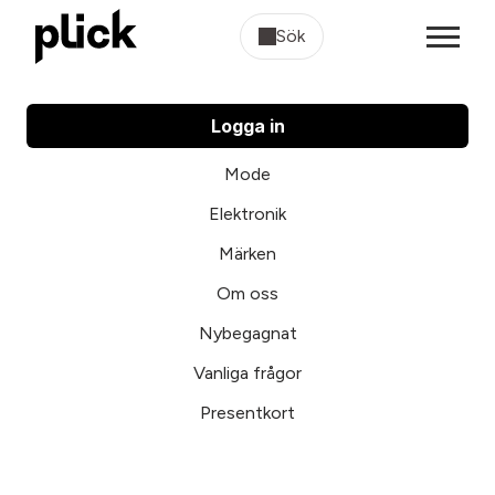
Sök
Logga in
Mode
Elektronik
Märken
Om oss
Nybegagnat
Vanliga frågor
Presentkort