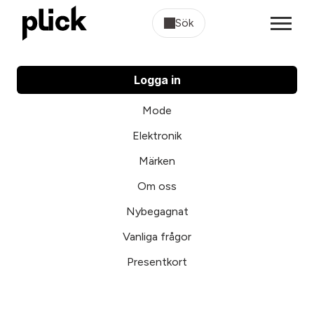
Sök
Logga in
Mode
Elektronik
Märken
Om oss
Nybegagnat
Vanliga frågor
Presentkort