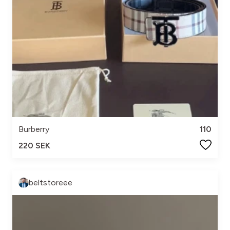
Burberry
110
220 SEK
beltstoreee