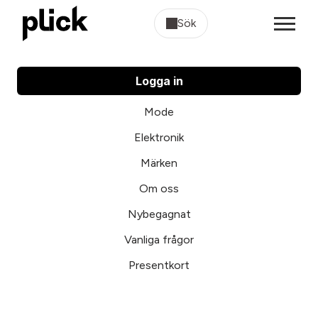
Sök
Logga in
Mode
Elektronik
Märken
Om oss
Nybegagnat
Vanliga frågor
Presentkort