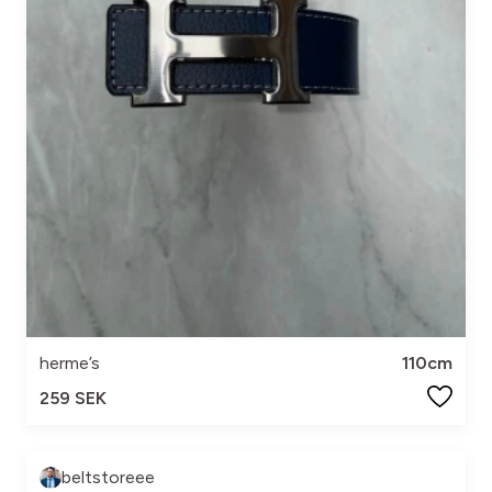
herme’s
110cm
259 SEK
beltstoreee