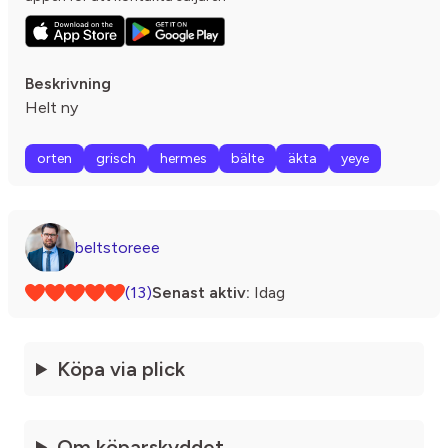
Beskrivning
Helt ny
orten
grisch
hermes
bälte
äkta
yeye
beltstoreee
(13)
Senast aktiv:
Idag
Köpa via plick
Om köparskyddet