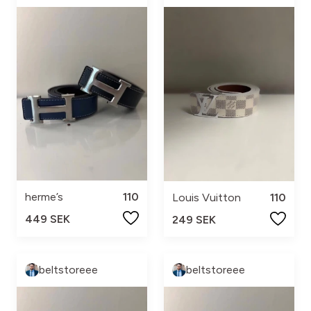
herme’s
110
Louis Vuitton
110
449 SEK
249 SEK
beltstoreee
beltstoreee