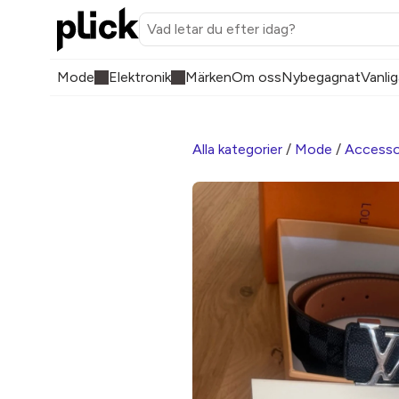
Mode
Elektronik
Märken
Om oss
Nybegagnat
Vanlig
Alla kategorier
/
Mode
/
Accesso