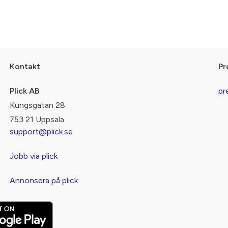
Kontakt
Pr
Plick AB
pr
Kungsgatan 28
753 21 Uppsala
support@plick.se
Jobb via plick
Annonsera på plick