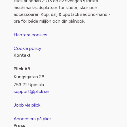
Plick är sedan 2013 en av Sveriges största
nischmarknadsplatser för kläder, skor och
accessoarer. Köp, sälj & upptäck second-hand -
bra för både miljön och din plånbok.
Hantera cookies
Cookie policy
Kontakt
Plick AB
Kungsgatan 28
753 21 Uppsala
support@plick.se
Jobb via plick
Annonsera på plick
Press