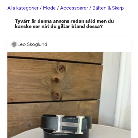
Alla kategorier
/
Mode
/
Accessoarer
/
Bälten & Skärp
Tyvärr är denna annons redan såld men du
kanske ser nåt du gillar bland dessa?
Leo Skoglund