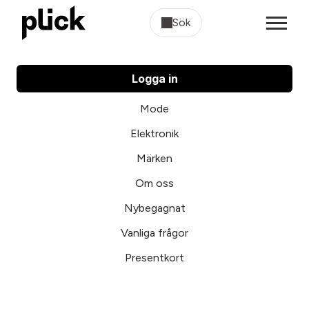
Sök
Logga in
Mode
Elektronik
Märken
Om oss
Nybegagnat
Vanliga frågor
Presentkort