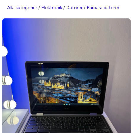
Alla kategorier
/
Elektronik
/
Datorer
/
Bärbara datorer