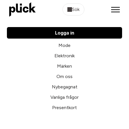
Sök
Logga in
Mode
Elektronik
Märken
Om oss
Nybegagnat
Vanliga frågor
Presentkort