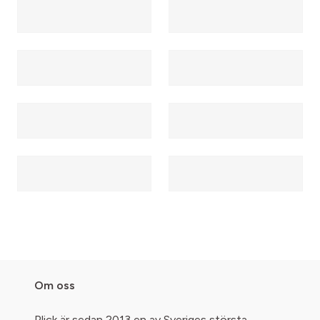
Om oss
Plick är sedan 2013 en av Sveriges största