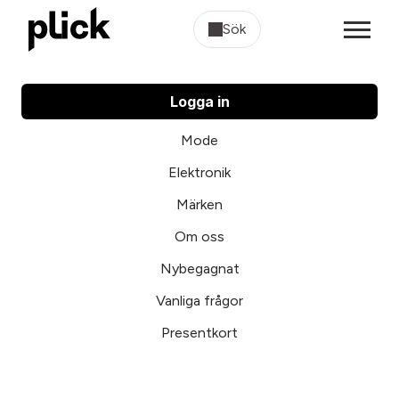
Sök
Logga in
Mode
Elektronik
Märken
Om oss
Nybegagnat
Vanliga frågor
Presentkort