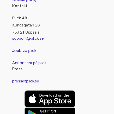
Kontakt
Plick AB
Kungsgatan 28
753 21 Uppsala
support@plick.se
Jobb via plick
Annonsera på plick
Press
press@plick.se