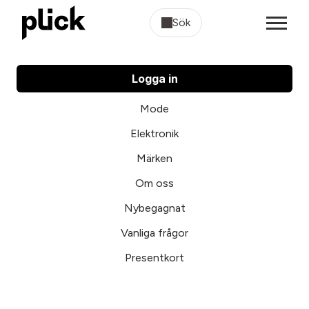
Sök
Logga in
Mode
Elektronik
Märken
Om oss
Nybegagnat
Vanliga frågor
Presentkort