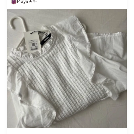
Maya🧚✨