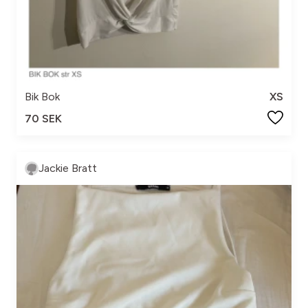
Bik Bok
XS
70 SEK
Jackie Bratt