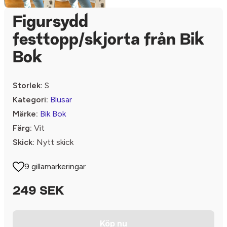
Figursydd
festtopp/skjorta från Bik
Bok
Storlek:
S
Kategori:
Blusar
Märke:
Bik Bok
Färg:
Vit
Skick:
Nytt skick
9 gillamarkeringar
249 SEK
Köp nu