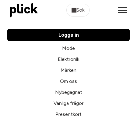
Sök
Logga in
Mode
Elektronik
Märken
Om oss
Nybegagnat
Vanliga frågor
Presentkort