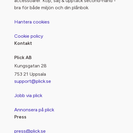
accessoarer. Köp, sälj & upptäck second-hand -
bra för både miljön och din plånbok.
Hantera cookies
Cookie policy
Kontakt
Plick AB
Kungsgatan 28
753 21 Uppsala
support@plick.se
Jobb via plick
Annonsera på plick
Press
press@plick.se