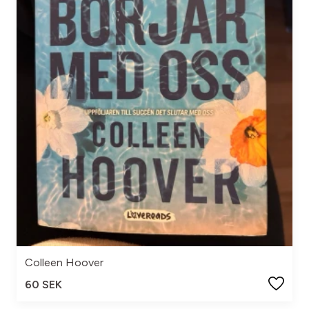
Colleen Hoover
60 SEK