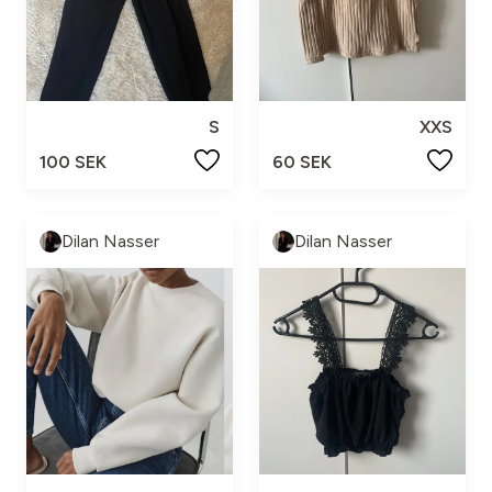
S
XXS
100 SEK
60 SEK
Dilan Nasser
Dilan Nasser