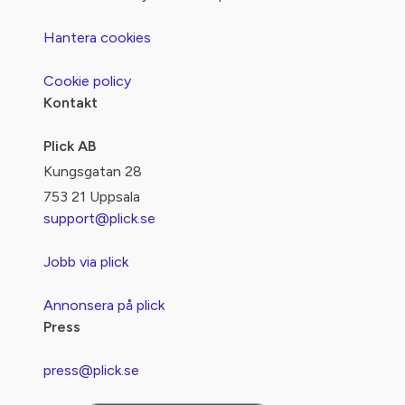
Hantera cookies
Cookie policy
Kontakt
Plick AB
Kungsgatan 28
753 21 Uppsala
support@plick.se
Jobb via plick
Annonsera på plick
Press
press@plick.se