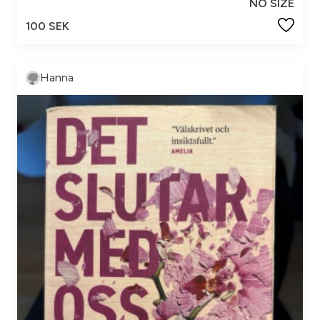
NO SIZE
100 SEK
Hanna