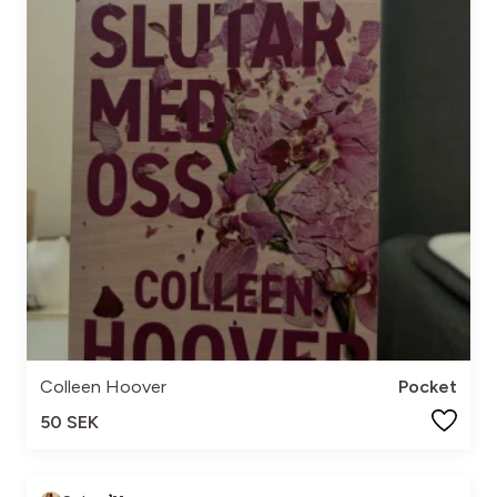
Colleen Hoover
Pocket
50 SEK