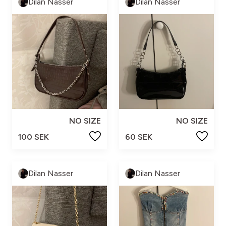
Dilan Nasser
Dilan Nasser
NO SIZE
NO SIZE
100 SEK
60 SEK
Dilan Nasser
Dilan Nasser