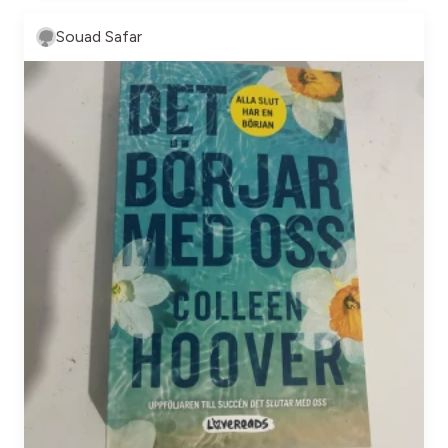
Souad Safar