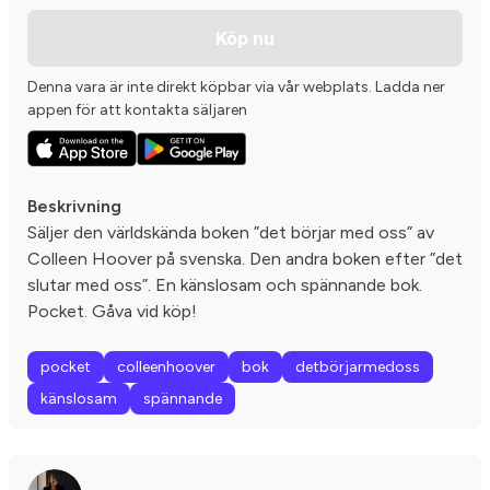
Köp nu
Denna vara är inte direkt köpbar via vår webplats. Ladda ner
appen för att kontakta säljaren
Beskrivning
Säljer den världskända boken ”det börjar med oss” av
Colleen Hoover på svenska. Den andra boken efter ”det
slutar med oss”. En känslosam och spännande bok.
Pocket. Gåva vid köp!
pocket
colleenhoover
bok
detbörjarmedoss
känslosam
spännande