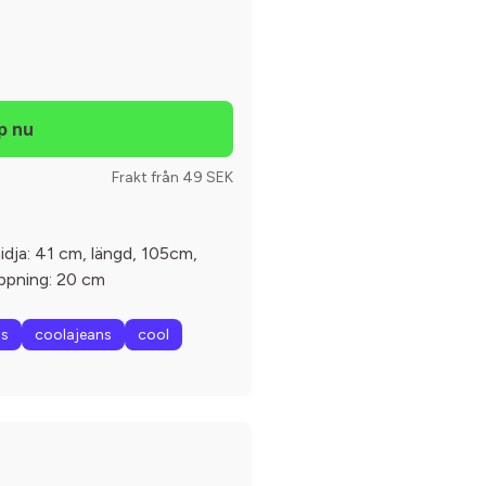
Frakt från 49 SEK
midja: 41 cm, längd, 105cm,
ppning: 20 cm
ns
coolajeans
cool