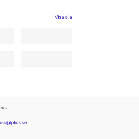
Visa alla
ess
ess@plick.se