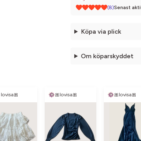
(8)
Senast akti
Köpa via plick
Om köparskyddet
lovisa🎀
🎀lovisa🎀
🎀lovisa🎀