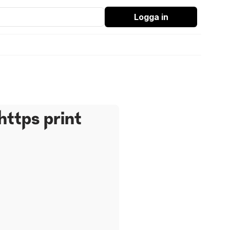
Logga in
https print