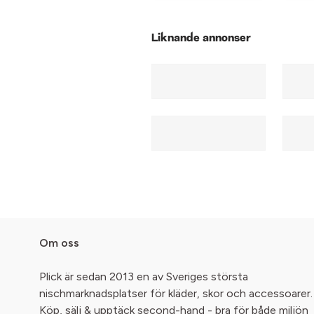
Liknande annonser
Om oss
Plick är sedan 2013 en av Sveriges största
nischmarknadsplatser för kläder, skor och accessoarer.
Köp, sälj & upptäck second-hand - bra för både miljön