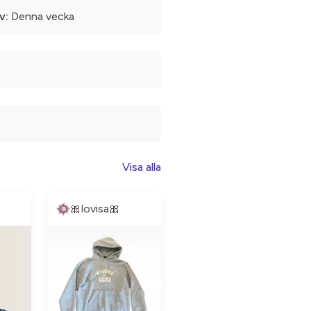
v:
Denna vecka
Visa alla
🎀lovisa🎀