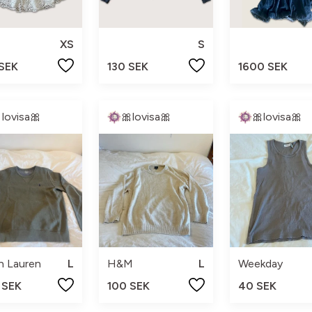
XS
S
 SEK
130 SEK
1600 SEK
lovisa🎀
🎀lovisa🎀
🎀lovisa🎀
h Lauren
L
H&M
L
Weekday
 SEK
100 SEK
40 SEK