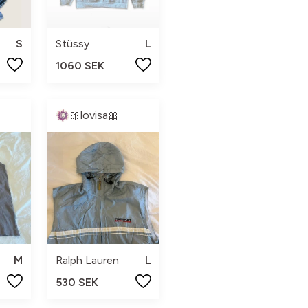
S
Stüssy
L
1060 SEK
🎀lovisa🎀
M
Ralph Lauren
L
530 SEK