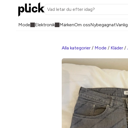
Mode
Elektronik
Märken
Om oss
Nybegagnat
Vanlig
Alla kategorier
/
Mode
/
Kläder
/