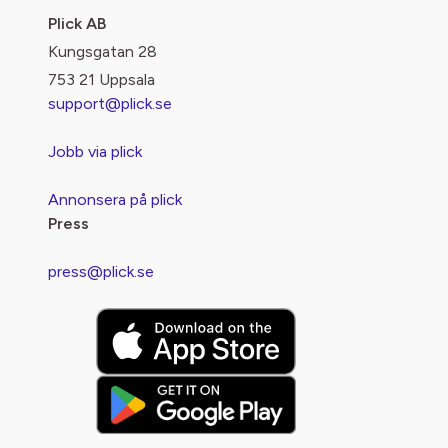
Plick AB
Kungsgatan 28
753 21 Uppsala
support@plick.se
Jobb via plick
Annonsera på plick
Press
press@plick.se