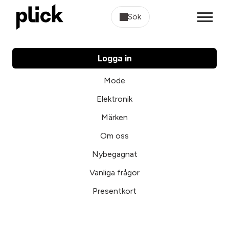
Sök
Logga in
Mode
Elektronik
Märken
Om oss
Nybegagnat
Vanliga frågor
Presentkort