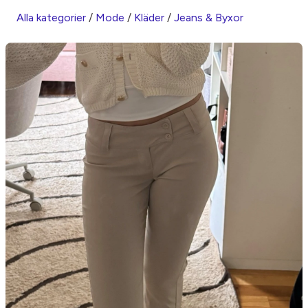
Alla kategorier
/
Mode
/
Kläder
/
Jeans & Byxor