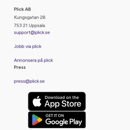
Plick AB
Kungsgatan 28
753 21 Uppsala
support@plick.se
Jobb via plick
Annonsera på plick
Press
press@plick.se