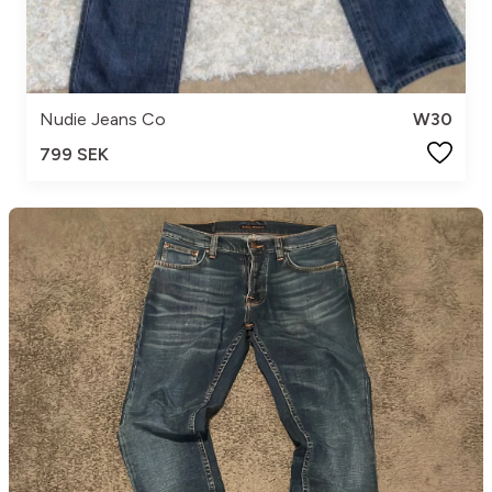
Nudie Jeans Co
W30
799 SEK