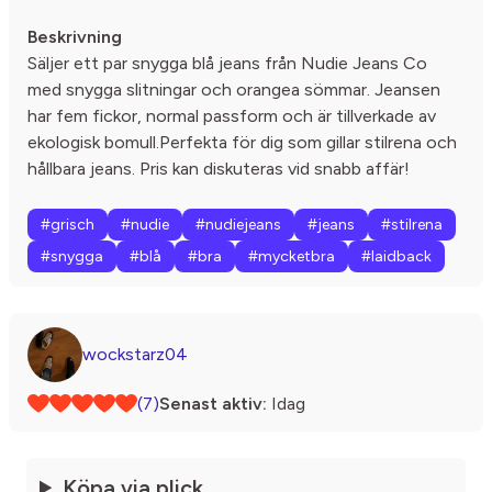
Beskrivning
Säljer ett par snygga blå jeans från Nudie Jeans Co
med snygga slitningar och orangea sömmar. Jeansen
har fem fickor, normal passform och är tillverkade av
ekologisk bomull.Perfekta för dig som gillar stilrena och
hållbara jeans. Pris kan diskuteras vid snabb affär!
#grisch
#nudie
#nudiejeans
#jeans
#stilrena
#snygga
#blå
#bra
#mycketbra
#laidback
wockstarz04
(7)
Senast aktiv:
Idag
Köpa via plick