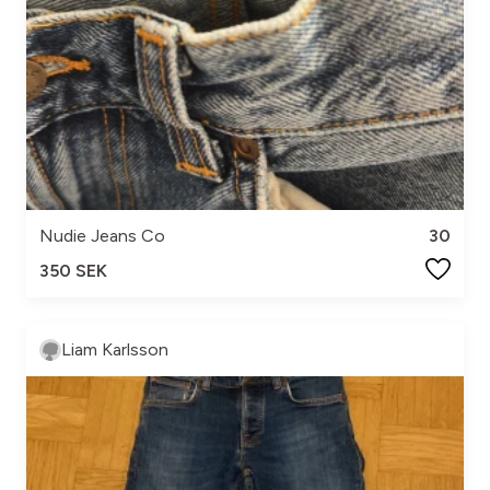
Nudie Jeans Co
30
350 SEK
Liam Karlsson