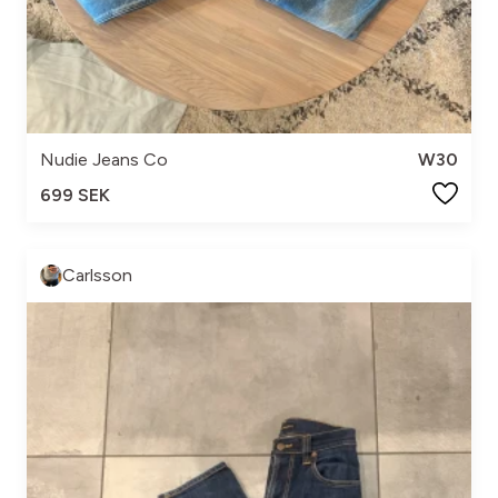
Nudie Jeans Co
W30
699 SEK
Carlsson