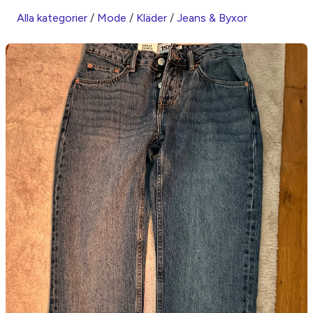
Alla kategorier
/
Mode
/
Kläder
/
Jeans & Byxor