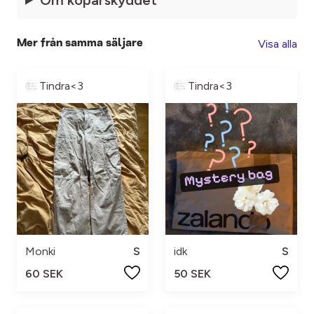
Visa alla
Mer från samma säljare
Tindra<3
Tindra<3
Monki
S
idk
S
60 SEK
50 SEK