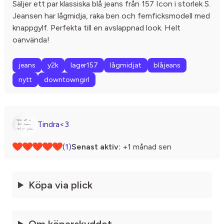
Säljer ett par klassiska blå jeans från 157 Icon i storlek S.
Jeansen har lågmidja, raka ben och femficksmodell med
knappgylf. Perfekta till en avslappnad look. Helt
oanvända!
jeans
y2k
lager157
lågmidjat
blåjeans
nytt
downtowngirl
Tindra<3
(1)
Senast aktiv:
+1 månad sen
Köpa via plick
Om köparskyddet