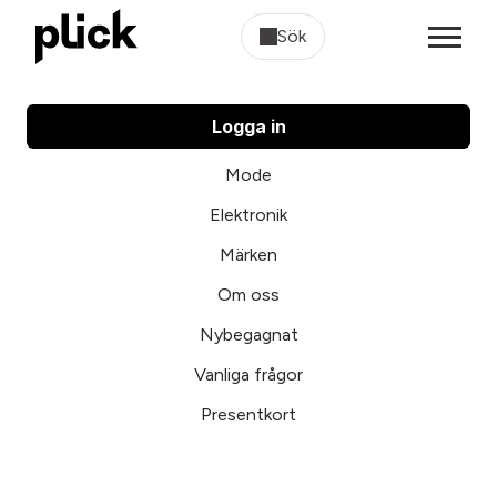
Sök
Logga in
Mode
Elektronik
Märken
Om oss
Nybegagnat
Vanliga frågor
Presentkort