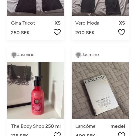
Gina Tricot
XS
Vero Moda
XS
250 SEK
200 SEK
Jasmine
Jasmine
The Body Shop
250 ml
Lancôme
medel
125 SEK
400 SEK