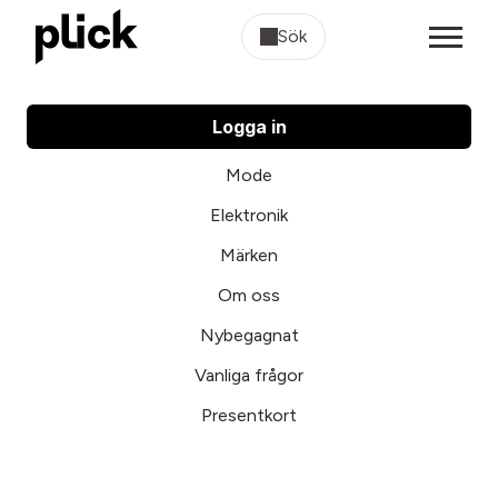
Sök
Logga in
Mode
Elektronik
Märken
Om oss
Nybegagnat
Vanliga frågor
Presentkort