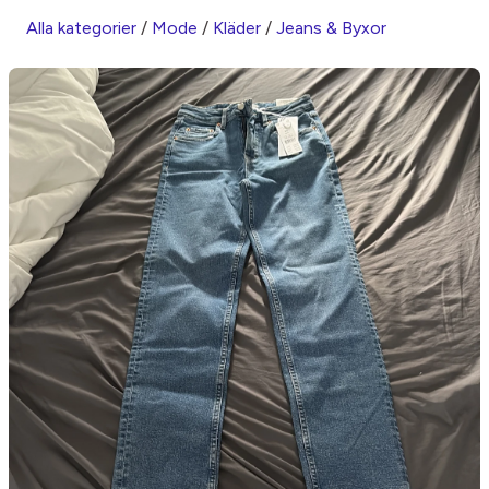
Alla kategorier
/
Mode
/
Kläder
/
Jeans & Byxor