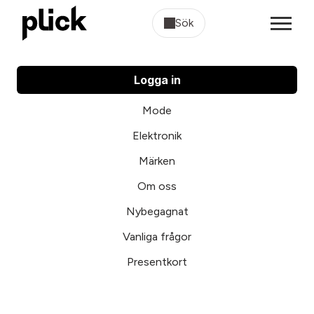
Sök
Logga in
Mode
Elektronik
Märken
Om oss
Nybegagnat
Vanliga frågor
Presentkort