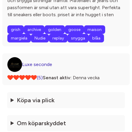
och snygga slitningar framtill. Materialet är jeans och
passformen är smal utan att vara supertight. Perfekta
till sneakers eller boots. priset är inte hugget i sten
grish
archive
golden
goose
maison
margiela
Nudie
replay
snygga
blåa
Luxe seconde
(5)
Senast aktiv:
Denna vecka
Köpa via plick
Om köparskyddet