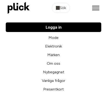
Sök
Logga in
Mode
Elektronik
Märken
Om oss
Nybegagnat
Vanliga frågor
Presentkort