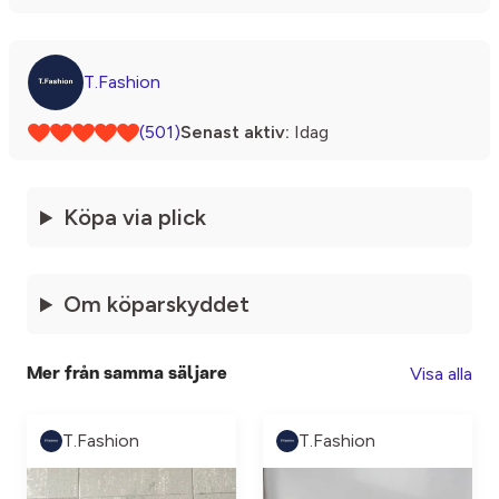
T.Fashion
(501)
Senast aktiv:
Idag
Köpa via plick
Om köparskyddet
Visa alla
Mer från samma säljare
T.Fashion
T.Fashion