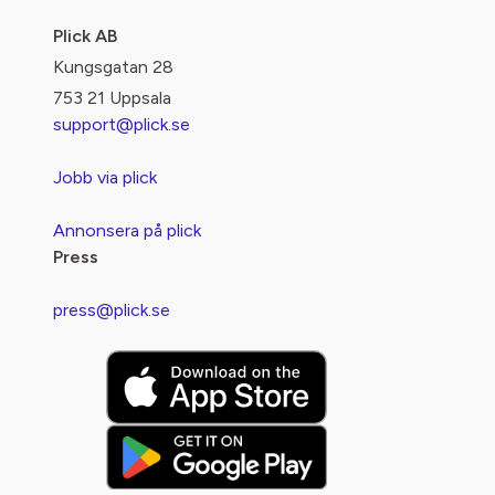
Plick AB
Kungsgatan 28
753 21 Uppsala
support@plick.se
Jobb via plick
Annonsera på plick
Press
press@plick.se