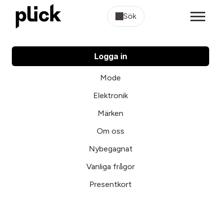
Sök
Logga in
Mode
Elektronik
Märken
Om oss
Nybegagnat
Vanliga frågor
Presentkort