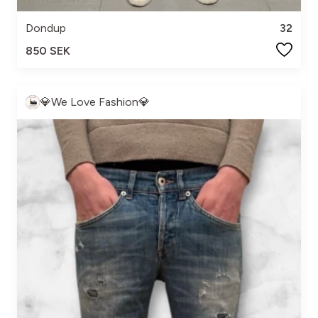
Dondup
32
850 SEK
💎We Love Fashion💎