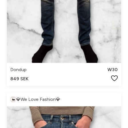
Dondup
W30
849 SEK
💎We Love Fashion💎