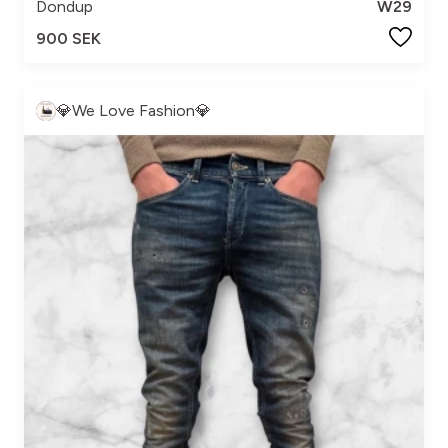
Dondup
W29
900 SEK
💎We Love Fashion💎