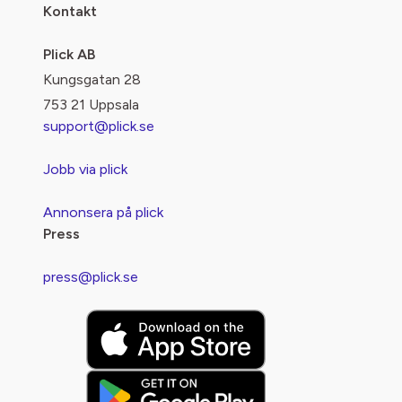
Kontakt
Plick AB
Kungsgatan 28
753 21 Uppsala
support@plick.se
Jobb via plick
Annonsera på plick
Press
press@plick.se