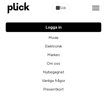
Sök
Logga in
Mode
Elektronik
Märken
Om oss
Nybegagnat
Vanliga frågor
Presentkort