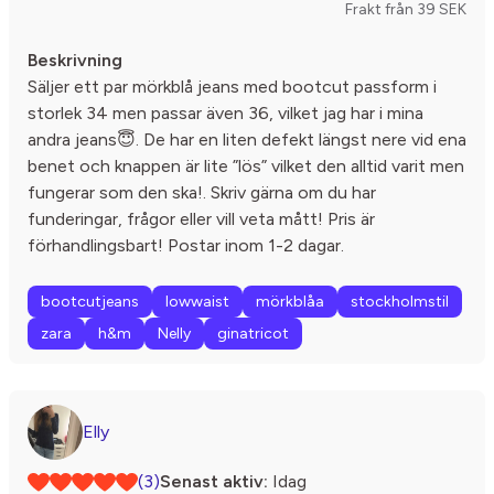
Frakt från 39 SEK
Beskrivning
Säljer ett par mörkblå jeans med bootcut passform i
storlek 34 men passar även 36, vilket jag har i mina
andra jeans😇. De har en liten defekt längst nere vid ena
benet och knappen är lite ”lös” vilket den alltid varit men
fungerar som den ska!. Skriv gärna om du har
funderingar, frågor eller vill veta mått! Pris är
förhandlingsbart! Postar inom 1-2 dagar.
bootcutjeans
lowwaist
mörkblåa
stockholmstil
zara
h&m
Nelly
ginatricot
Elly
(3)
Senast aktiv:
Idag