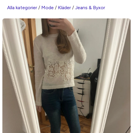
Alla kategorier
/
Mode
/
Kläder
/
Jeans & Byxor