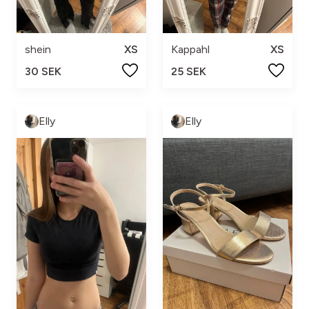
shein
XS
Kappahl
XS
30 SEK
25 SEK
Elly
Elly