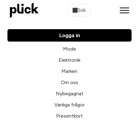
Sök
Logga in
Mode
Elektronik
Märken
Om oss
Nybegagnat
Vanliga frågor
Presentkort