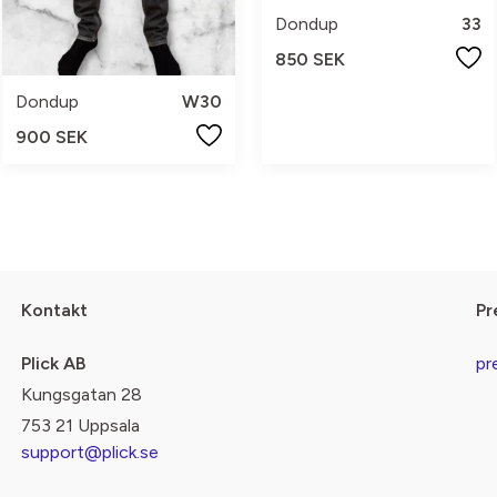
Dondup
33
850 SEK
Dondup
W30
900 SEK
Kontakt
Pr
Plick AB
pr
Kungsgatan 28
753 21 Uppsala
support@plick.se