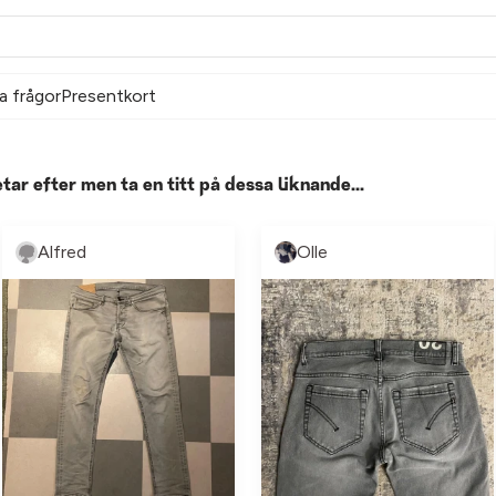
a frågor
Presentkort
etar efter men ta en titt på dessa liknande...
Alfred
Olle