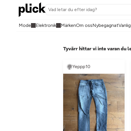
Mode
Elektronik
Märken
Om oss
Nybegagnat
Vanlig
Tyvärr hittar vi inte varan du l
Yeppp10