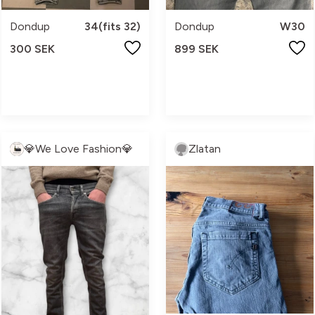
Dondup
34(fits 32)
Dondup
W30
300 SEK
899 SEK
💎We Love Fashion💎
Zlatan