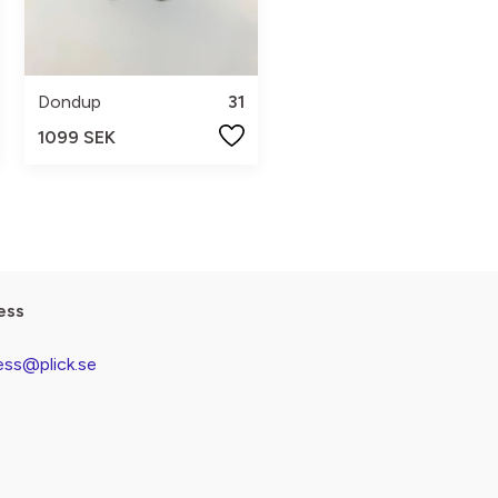
Dondup
31
1099 SEK
ess
ess@plick.se