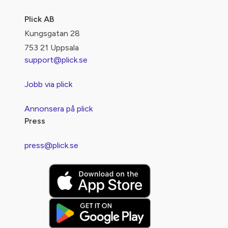
Plick AB
Kungsgatan 28
753 21 Uppsala
support@plick.se
Jobb via plick
Annonsera på plick
Press
press@plick.se