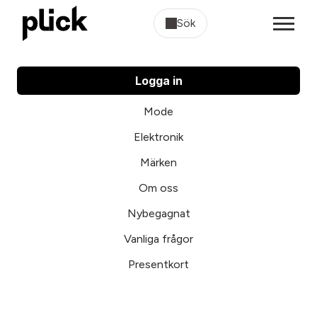
Sök
Logga in
Mode
Elektronik
Märken
Om oss
Nybegagnat
Vanliga frågor
Presentkort