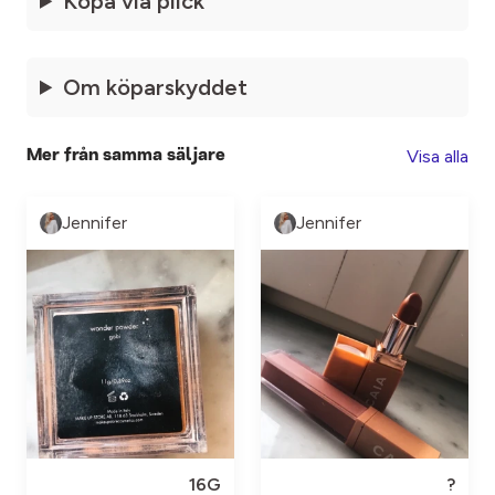
Köpa via plick
Om köparskyddet
Visa alla
Mer från samma säljare
Jennifer
Jennifer
16G
?