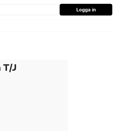
Logga in
 T/J