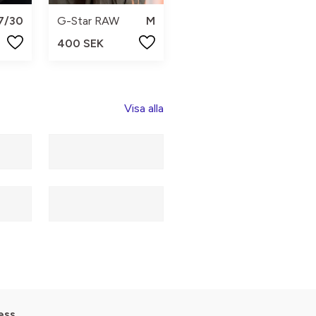
7/30
G-Star RAW
M
400 SEK
Visa alla
ess