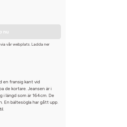
p nu
 via vår webplats. Ladda ner
 en fransig kant vid
ppa de kortare. Jeansen är i
g i längd som är 164cm. De
n. En bältesögla har gått upp.
il.