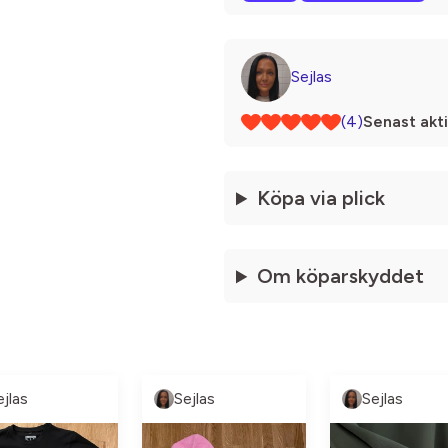
Sejlas
(4)
Senast akti
Köpa via plick
Om köparskyddet
ejlas
Sejlas
Sejlas