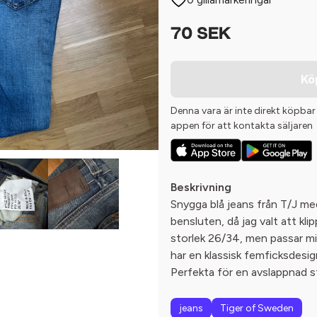
70 SEK
Kö
Denna vara är inte direkt köpbar
appen för att kontakta säljaren
Beskrivning
Snygga blå jeans från T/J med
bensluten, då jag valt att kli
storlek 26/34, men passar mi
har en klassisk femficksdesig
Perfekta för en avslappnad st
jeans
Tiger of Sweden