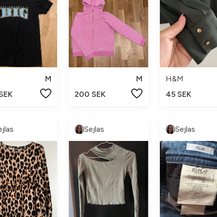
M
M
H&M
 SEK
200 SEK
45 SEK
ejlas
Sejlas
Sejlas