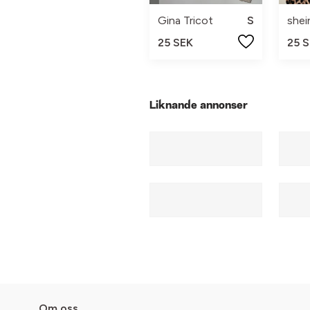
Gina Tricot
S
shei
25 SEK
25 
Liknande annonser
Om oss