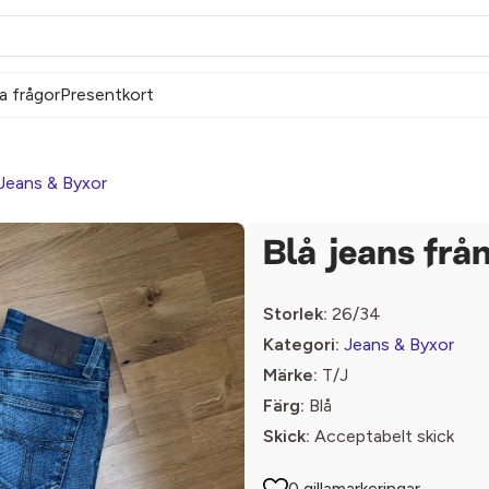
a frågor
Presentkort
Jeans & Byxor
Blå jeans från
Storlek:
26/34
Kategori:
Jeans & Byxor
Märke:
T/J
Färg:
Blå
Skick:
Acceptabelt skick
0 gillamarkeringar