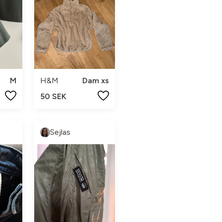
M
H&M
Dam xs
50 SEK
Sejlas