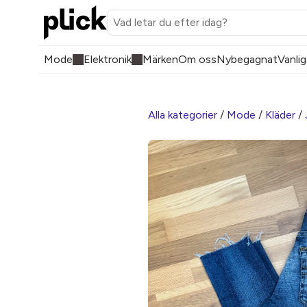
Mode
Elektronik
Märken
Om oss
Nybegagnat
Vanlig
Alla kategorier
/
Mode
/
Kläder
/