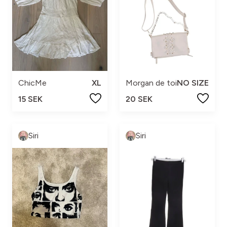
ChicMe
XL
Morgan de toi
NO SIZE
15 SEK
20 SEK
Siri
Siri