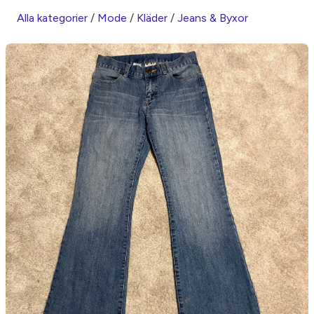
Alla kategorier
/
Mode
/
Kläder
/
Jeans & Byxor