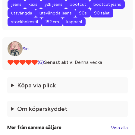
jeans
kaxs
y2k jeans
bootcut
bootcut jeans
utsvängda
utsvängda jeans
90s
90 talet
stockholmstil
152 cm
kappahl
Siri
(6)
Senast aktiv:
Denna vecka
Köpa via plick
Om köparskyddet
Visa alla
Mer från samma säljare