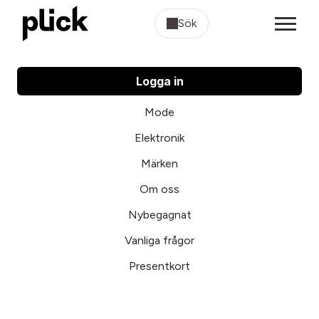
Sök
Logga in
Mode
Elektronik
Märken
Om oss
Nybegagnat
Vanliga frågor
Presentkort