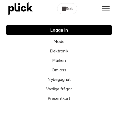
Sök
Logga in
Mode
Elektronik
Märken
Om oss
Nybegagnat
Vanliga frågor
Presentkort