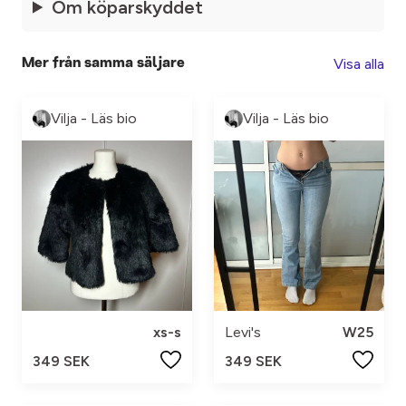
Om köparskyddet
Visa alla
Mer från samma säljare
Vilja - Läs bio
Vilja - Läs bio
xs-s
Levi's
W25
349 SEK
349 SEK