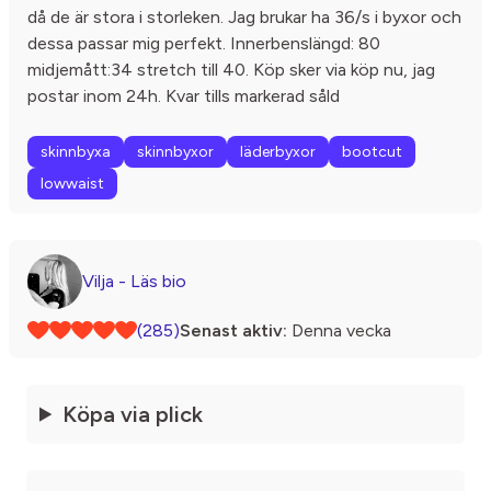
då de är stora i storleken. Jag brukar ha 36/s i byxor och
dessa passar mig perfekt. Innerbenslängd: 80
midjemått:34 stretch till 40. Köp sker via köp nu, jag
postar inom 24h. Kvar tills markerad såld
skinnbyxa
skinnbyxor
läderbyxor
bootcut
lowwaist
Vilja - Läs bio
(285)
Senast aktiv:
Denna vecka
Köpa via plick