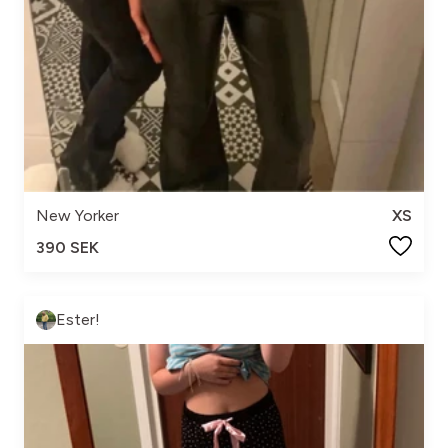
New Yorker
XS
390 SEK
Ester!