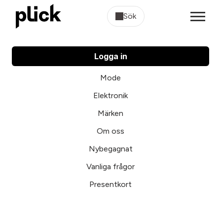
Sök
Logga in
Mode
Elektronik
Märken
Om oss
Nybegagnat
Vanliga frågor
Presentkort