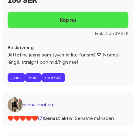
150 SEK
Frakt från 39 SEK
Beskrivning
Jättefina jeans som tyvärr är lite för små 💙 Normal
längd, straight och mid/high rise!
jeans
höst
mörkblå
minnalonnberg
(7)
Senast aktiv:
Senaste månaden