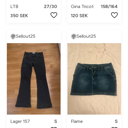
LTB
27/30
Gina Tricot
158/164
350 SEK
120 SEK
Sellout25
Sellout25
Lager 157
S
Flame
S