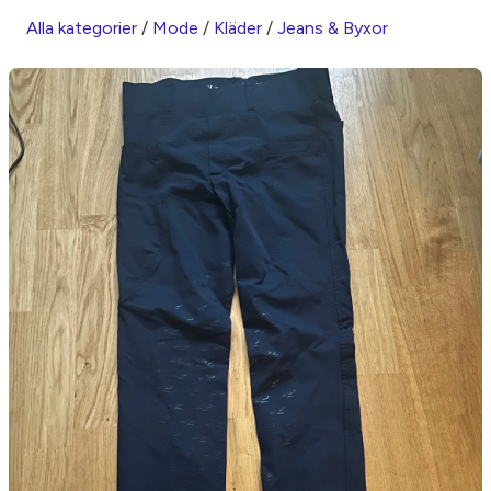
Alla kategorier
/
Mode
/
Kläder
/
Jeans & Byxor