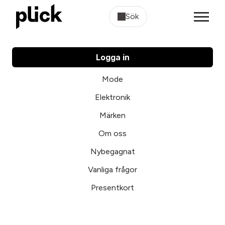
Sök
Logga in
Mode
Elektronik
Märken
Om oss
Nybegagnat
Vanliga frågor
Presentkort