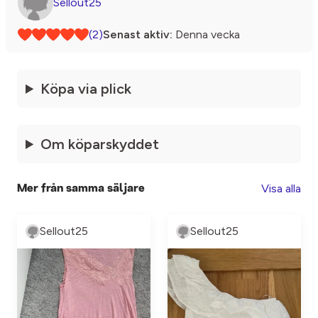
Sellout25
(2)
Senast aktiv:
Denna vecka
Köpa via plick
Om köparskyddet
Visa alla
Mer från samma säljare
Sellout25
Sellout25