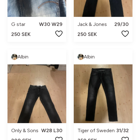
G star
W30 W29
Jack & Jones
29/30
250 SEK
250 SEK
Albin
Albin
Only & Sons
W28 L30
Tiger of Sweden
31/32