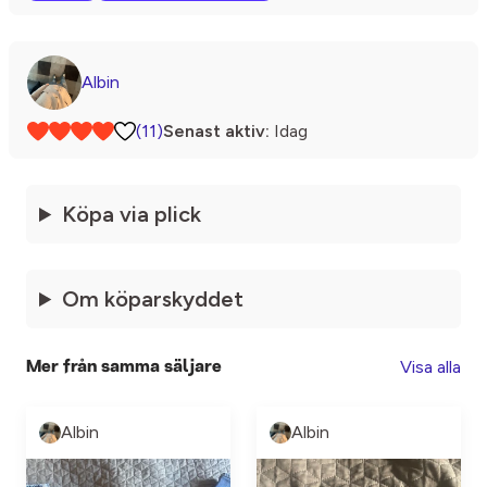
Albin
(11)
Senast aktiv:
Idag
Köpa via plick
Om köparskyddet
Visa alla
Mer från samma säljare
Albin
Albin