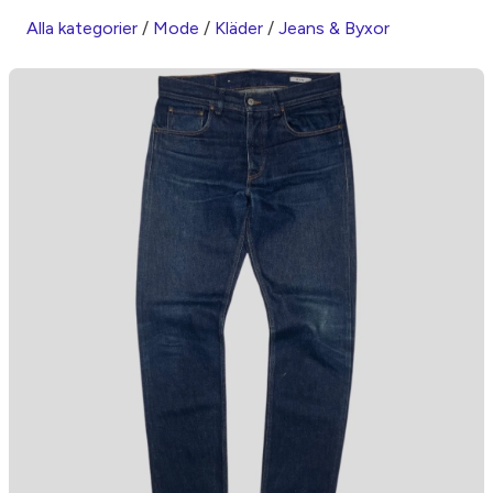
Alla kategorier
/
Mode
/
Kläder
/
Jeans & Byxor