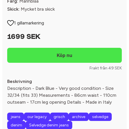
Färg:
Marinblåa
Skick:
Mycket bra skick
1 gillamarkering
1699 SEK
Frakt från 49 SEK
Beskrivning
Description - Dark Blue - Very good condition - Size
32/34 (fits 33) Measurements - 86cm waist - 110cm
outseam - 17cm leg opening Details - Made in Italy
jeans
our legacy
grisch
archive
selvedge
denim
Selvedge denim jeans