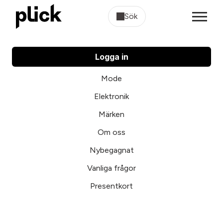
Sök
Logga in
Mode
Elektronik
Märken
Om oss
Nybegagnat
Vanliga frågor
Presentkort