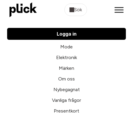
Sök
Logga in
Mode
Elektronik
Märken
Om oss
Nybegagnat
Vanliga frågor
Presentkort