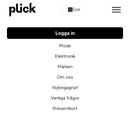
Sök
Logga in
Mode
Elektronik
Märken
Om oss
Nybegagnat
Vanliga frågor
Presentkort