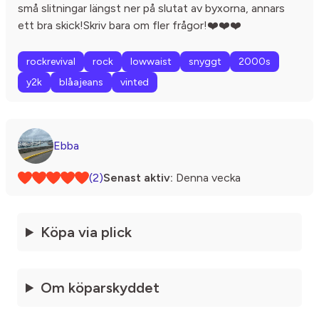
små slitningar längst ner på slutat av byxorna, annars
ett bra skick!Skriv bara om fler frågor!❤️❤️❤️
rockrevival
rock
lowwaist
snyggt
2000s
y2k
blåajeans
vinted
Ebba
(2)
Senast aktiv:
Denna vecka
Köpa via plick
Om köparskyddet