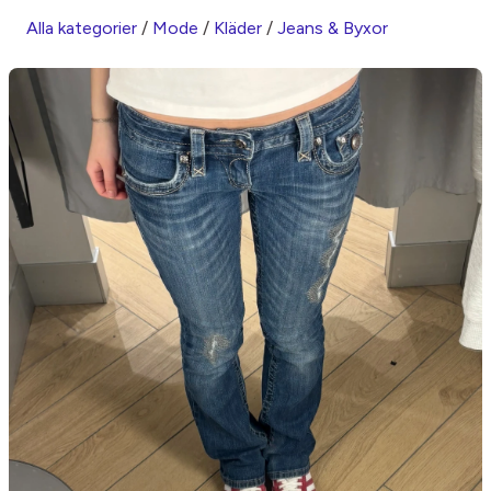
Alla kategorier
/
Mode
/
Kläder
/
Jeans & Byxor