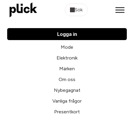
Sök
Logga in
Mode
Elektronik
Märken
Om oss
Nybegagnat
Vanliga frågor
Presentkort