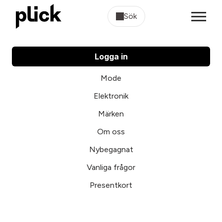
Sök
Logga in
Mode
Elektronik
Märken
Om oss
Nybegagnat
Vanliga frågor
Presentkort