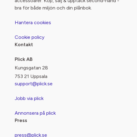
accessoarer. Köp, sälj & upptäck second-hand -
bra för både miljön och din plånbok.
Hantera cookies
Cookie policy
Kontakt
Plick AB
Kungsgatan 28
753 21 Uppsala
support@plick.se
Jobb via plick
Annonsera på plick
Press
press@plick.se