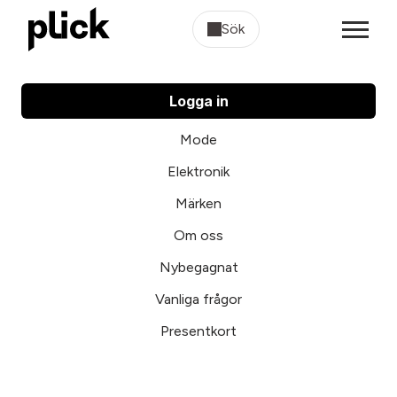
Sök
Logga in
Mode
Elektronik
Märken
Om oss
Nybegagnat
Vanliga frågor
Presentkort