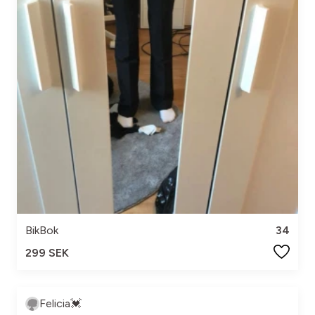
BikBok
34
299 SEK
Felicia💓