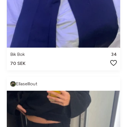
Bik Bok
34
70 SEK
Ellaselllout