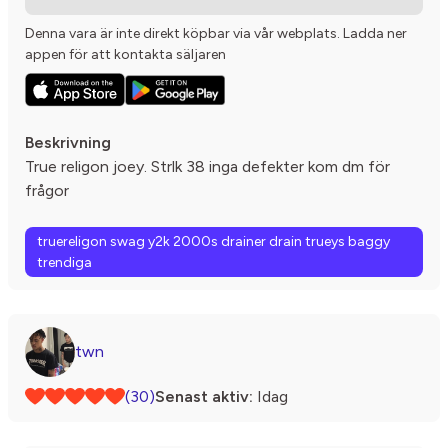
Denna vara är inte direkt köpbar via vår webplats. Ladda ner
appen för att kontakta säljaren
Beskrivning
True religon joey. Strlk 38 inga defekter kom dm för
frågor
truereligon swag y2k 2000s drainer drain trueys baggy
trendiga
twn
(30)
Senast aktiv:
Idag