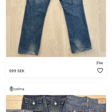
31w
599 SEK
selma