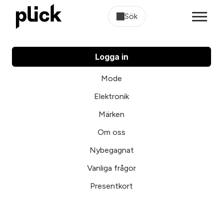
Sök
Logga in
Mode
Elektronik
Märken
Om oss
Nybegagnat
Vanliga frågor
Presentkort