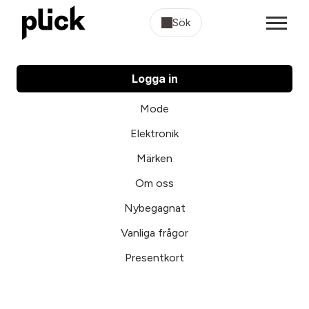
Sök
Logga in
Mode
Elektronik
Märken
Om oss
Nybegagnat
Vanliga frågor
Presentkort