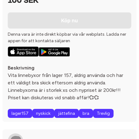
100 SEK
Köp nu
Denna vara är inte direkt köpbar via vår webplats. Ladda ner
appen för att kontakta säljaren
Beskrivning
Vita linnebyxor från lager 157, aldrig använda och har
ett väldigt bra skick eftersom aldrig använda.
Linnebyxorna är i storlek xs och nypriset är 200kr!!!
Priset kan diskuteras vid snabb affär!💞💞
lager157
nyskick
jättefina
bra
Trevlig