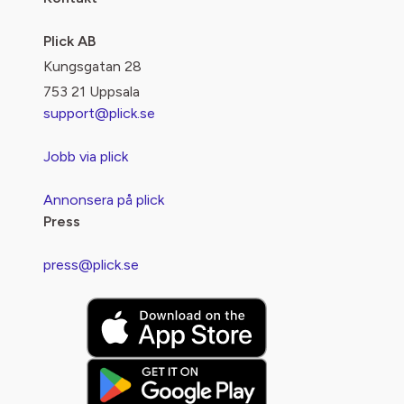
Plick AB
Kungsgatan 28
753 21 Uppsala
support@plick.se
Jobb via plick
Annonsera på plick
Press
press@plick.se