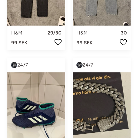
H&M
29/30
H&M
30
99 SEK
99 SEK
24/7
24/7