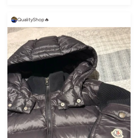
QualityShop🔥