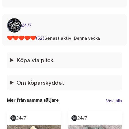
24/7
(52)
Senast aktiv:
Denna vecka
Köpa via plick
Om köparskyddet
Visa alla
Mer från samma säljare
24/7
24/7