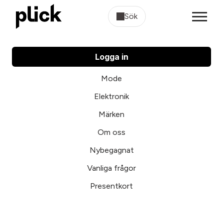
Sök
Logga in
Mode
Elektronik
Märken
Om oss
Nybegagnat
Vanliga frågor
Presentkort