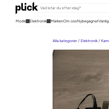
Mode
Elektronik
Märken
Om oss
Nybegagnat
Vanlig
Alla kategorier
/
Elektronik
/
Kam