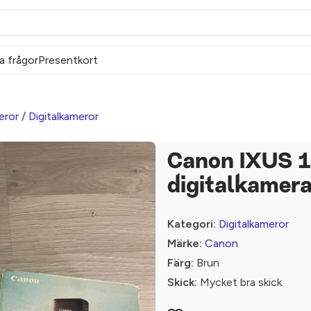
a frågor
Presentkort
eror
/
Digitalkameror
Canon IXUS 
digitalkamer
Kategori:
Digitalkameror
Märke:
Canon
Färg:
Brun
Skick:
Mycket bra skick