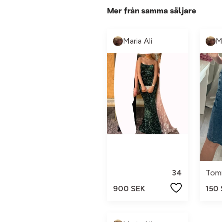
Mer från samma säljare
Maria Ali
M
34
Tomm
900 SEK
150