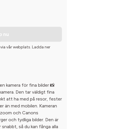
p nu
 via vår webplats. Ladda ner
n kamera för fina bilder 📸
kamera. Den tar väldigt fina
ekt att ha med på resor, fester
ilder än med mobilen. Kameran
sk zoom och Canons
ger och tydliga bilder. Den är
 snabbt, så du kan fånga alla