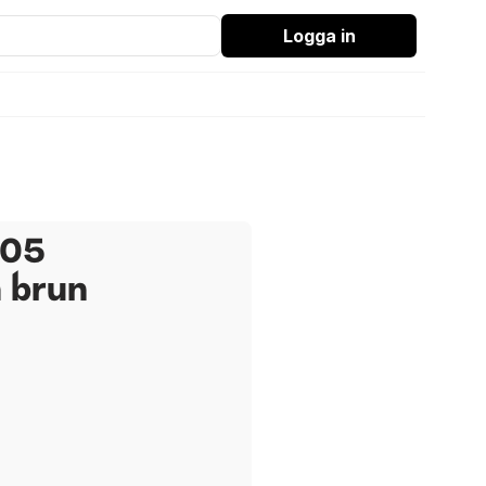
Logga in
105
a brun