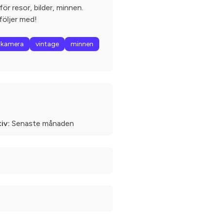
ör resor, bilder, minnen.
följer med!
alkamera
vintage
minnen
iv:
Senaste månaden