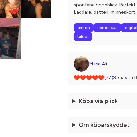
spontana ögonblick. Perfekt f
Laddare, batteri, minneskort 
canon
canonixus
digit
bilder
Maria Ali
(37)
Senast akt
Köpa via plick
Om köparskyddet