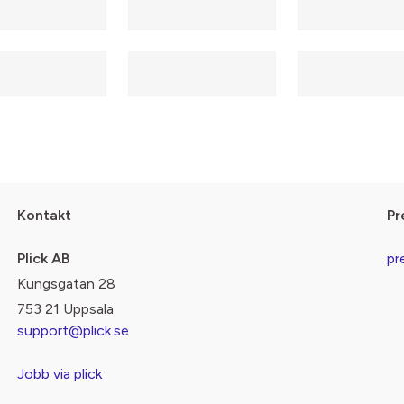
Kontakt
Pr
Plick AB
pr
Kungsgatan 28
753 21 Uppsala
support@plick.se
Jobb via plick