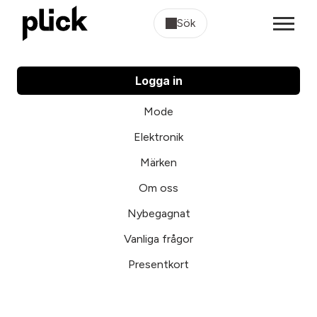
Sök
Logga in
Mode
Elektronik
Märken
Om oss
Nybegagnat
Vanliga frågor
Presentkort