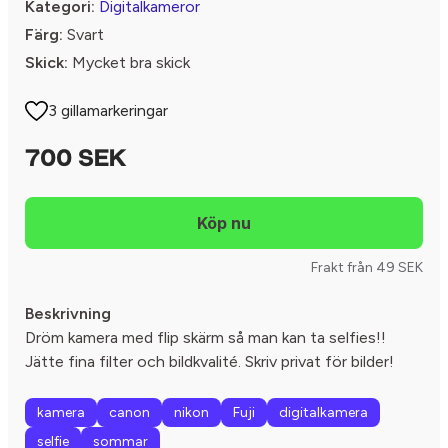
Kategori:
Digitalkameror
Färg:
Svart
Skick:
Mycket bra skick
3 gillamarkeringar
700 SEK
Frakt från 49 SEK
Beskrivning
Dröm kamera med flip skärm så man kan ta selfies!!
Jätte fina filter och bildkvalité. Skriv privat för bilder!
kamera
canon
nikon
Fuji
digitalkamera
selfie
sommar