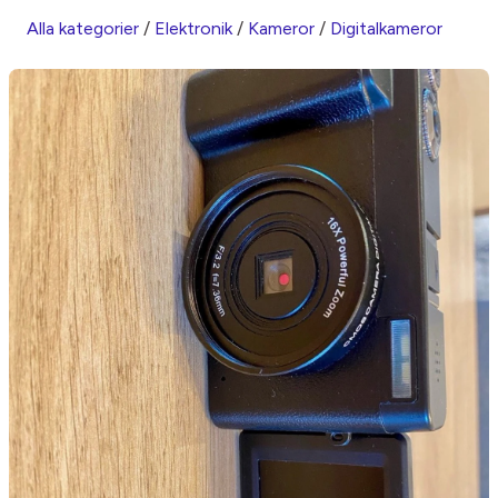
Alla kategorier
/
Elektronik
/
Kameror
/
Digitalkameror