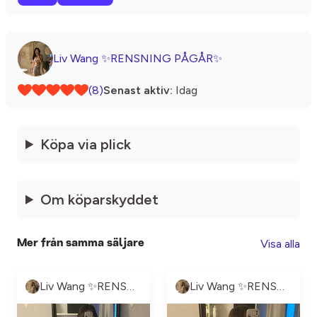
Liv Wang ✨RENSNING PÅGÅR✨
(8)
Senast aktiv:
Idag
Köpa via plick
Om köparskyddet
Visa alla
Mer från samma säljare
Liv Wang ✨RENSNING PÅGÅR✨
Liv Wang ✨RENSNING PÅGÅR✨